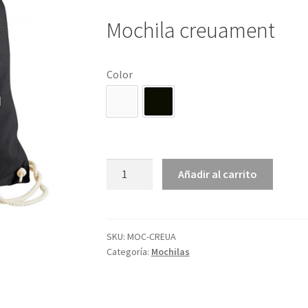
Mochila creuament
Color
Blanco
Negro
Mochila
Añadir al carrito
Creuament
cantidad
SKU:
MOC-CREUA
Categoría:
Mochilas