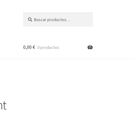
Buscar
Buscar
por:
0,00
€
0 productos
nt