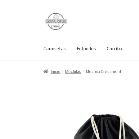
Ir
Ir
a
al
la
contenido
navegación
Camisetas
Felpudos
Carrito
Inicio
Mochilas
Mochila Creuament