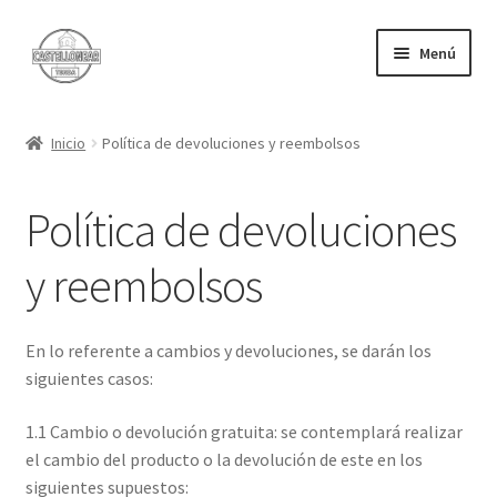
Ir
Ir
Menú
a
al
la
contenido
Camisetas
navegación
Inicio
Política de devoluciones y reembolsos
Felpudos
Política de devoluciones
Carrito
y reembolsos
En lo referente a cambios y devoluciones, se darán los
siguientes casos:
1.1 Cambio o devolución gratuita: se contemplará realizar
el cambio del producto o la devolución de este en los
siguientes supuestos: