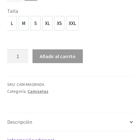
Talla
L
M
S
XL
XS
XXL
L
M
S
XL
XS
XXL
Camiseta
Añadir al carrito
Magrada
Castelló
cantidad
SKU:
CAM-MAGRADA
Categoría:
Camisetas
Descripción