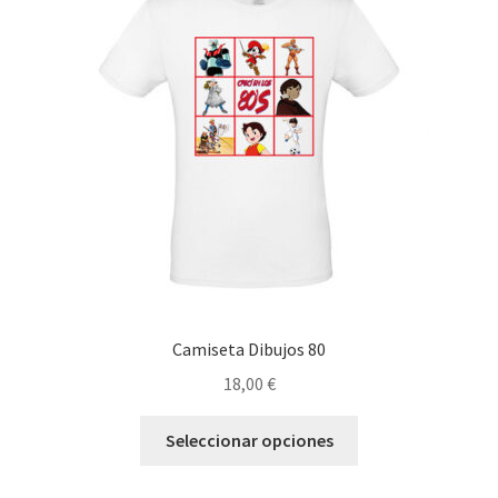
opciones
se
pueden
elegir
en
la
página
de
producto
Camiseta Dibujos 80
18,00
€
Este
Seleccionar opciones
producto
tiene