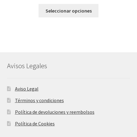
Este
Seleccionar opciones
producto
tiene
múltiples
variantes.
Las
opciones
se
Avisos Legales
pueden
elegir
en
Aviso Legal
la
página
Términos y condiciones
de
Política de devoluciones y reembolsos
producto
Política de Cookies