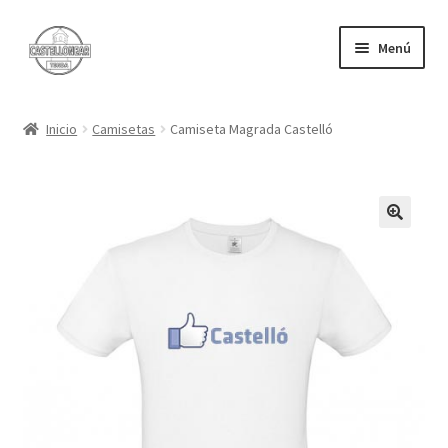
Ir
Ir
Menú
a
al
la
contenido
Camisetas
navegación
Inicio
Camisetas
Camiseta Magrada Castelló
Felpudos
Carrito