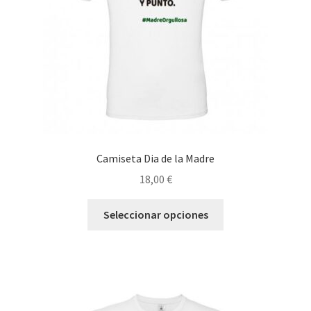
Camiseta Dia de la Madre
18,00
€
Este
Seleccionar opciones
producto
tiene
múltiples
variantes.
Las